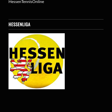
HessenTennisOnline
HESSENLIGA