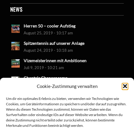
NEWS
Herren 50 – cooler Aufstieg
August 25, 2019 - 10:17 am
Spitzentennis auf unserer Anlage
August 24, 2019 - 10:18 am
Vizemeisterinnen mit Ambitionen
Juli 9, 2019 - 10:21 am
Chantals Chancencamp
Juni 30, 2019 - 10:18 am
Cookie-Zustimmung verwalten
Um dir ein optimales Erlebnis zu bieten, verwenden wir Technologien wie
Cookies, um Geräteinformationen zu speichern und/oder darauf zuzugreifen.
Wenn du diesen Technologien zustimmst, können wir Daten wie das
Surfverhalten oder eindeutige IDs auf dieser Website verarbeiten. Wenn du
deine Zustimmung nicht erteilst oder zurückziehst, können bestimmte
Merkmale und Funktionen beeinträchtigt werden.