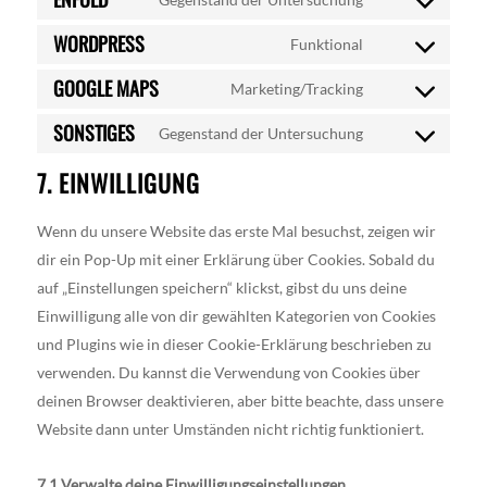
fv-
Consent
service
player
WORDPRESS
to
Funktional
ibericode
Consent
service
GOOGLE MAPS
to
Marketing/Tracking
enfold
Consent
service
SONSTIGES
to
Gegenstand der Untersuchung
wordpress
Consent
service
7. EINWILLIGUNG
to
google-
service
maps
Wenn du unsere Website das erste Mal besuchst, zeigen wir
sonstiges
dir ein Pop-Up mit einer Erklärung über Cookies. Sobald du
auf „Einstellungen speichern“ klickst, gibst du uns deine
Einwilligung alle von dir gewählten Kategorien von Cookies
und Plugins wie in dieser Cookie-Erklärung beschrieben zu
verwenden. Du kannst die Verwendung von Cookies über
deinen Browser deaktivieren, aber bitte beachte, dass unsere
Website dann unter Umständen nicht richtig funktioniert.
7.1 Verwalte deine Einwilligungseinstellungen