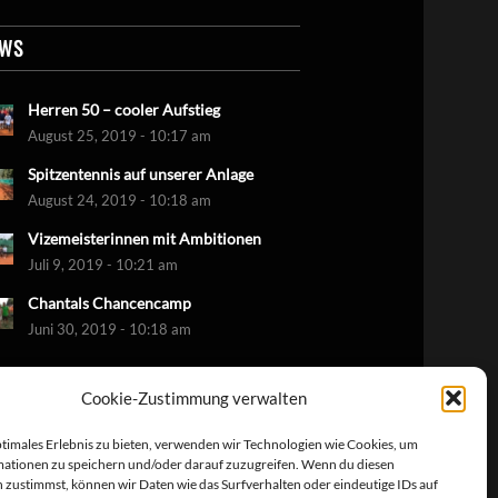
EWS
Herren 50 – cooler Aufstieg
August 25, 2019 - 10:17 am
Spitzentennis auf unserer Anlage
August 24, 2019 - 10:18 am
Vizemeisterinnen mit Ambitionen
Juli 9, 2019 - 10:21 am
Chantals Chancencamp
Juni 30, 2019 - 10:18 am
Cookie-Zustimmung verwalten
ptimales Erlebnis zu bieten, verwenden wir Technologien wie Cookies, um
ationen zu speichern und/oder darauf zuzugreifen. Wenn du diesen
 zustimmst, können wir Daten wie das Surfverhalten oder eindeutige IDs auf