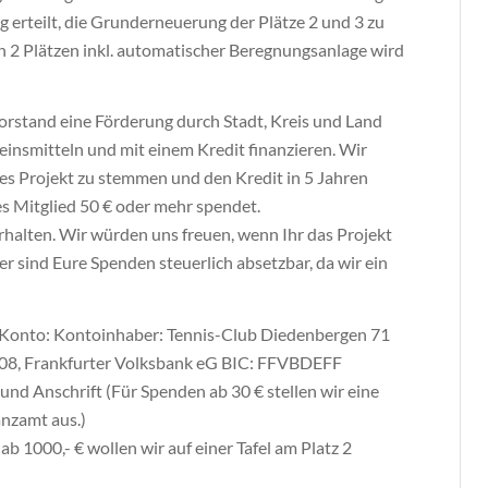
erteilt, die Grunderneuerung der Plätze 2 und 3 zu
n 2 Plätzen inkl. automatischer Beregnungsanlage wird
rstand eine Förderung durch Stadt, Kreis und Land
einsmitteln und mit einem Kredit finanzieren. Wir
es Projekt zu stemmen und den Kredit in 5 Jahren
es Mitglied 50 € oder mehr spendet.
erhalten. Wir würden uns freuen, wenn Ihr das Projekt
r sind Eure Spenden steuerlich absetzbar, da wir ein
s Konto: Kontoinhaber: Tennis-Club Diedenbergen 71
08, Frankfurter Volksbank eG BIC: FFVBDEFF
d Anschrift (Für Spenden ab 30 € stellen wir eine
nzamt aus.)
 1000,- € wollen wir auf einer Tafel am Platz 2