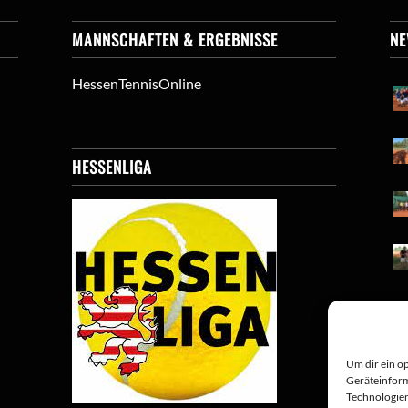
MANNSCHAFTEN & ERGEBNISSE
N
HessenTennisOnline
HESSENLIGA
Um dir ein o
Geräteinform
Technologien