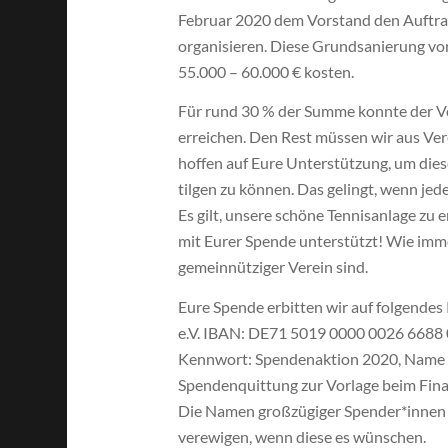
Februar 2020 dem Vorstand den Auftrag 
organisieren. Diese Grundsanierung vo
55.000 – 60.000 € kosten.
Für rund 30 % der Summe konnte der Vo
erreichen. Den Rest müssen wir aus Ver
hoffen auf Eure Unterstützung, um dies
tilgen zu können. Das gelingt, wenn jed
Es gilt, unsere schöne Tennisanlage zu 
mit Eurer Spende unterstützt! Wie imme
gemeinnütziger Verein sind.
Eure Spende erbitten wir auf folgende
e.V. IBAN: DE71 5019 0000 0026 6688 
Kennwort: Spendenaktion 2020, Name un
Spendenquittung zur Vorlage beim Fina
Die Namen großzügiger Spender*innen ab
verewigen, wenn diese es wünschen.