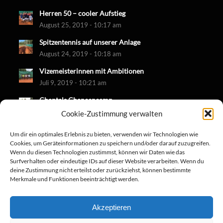
Herren 50 – cooler Aufstieg
August 25, 2019 - 10:17 am
Spitzentennis auf unserer Anlage
August 24, 2019 - 10:18 am
Vizemeisterinnen mit Ambitionen
Juli 9, 2019 - 10:21 am
Chantals Chancencamp
Juni 30, 2019 - 10:18 am
Cookie-Zustimmung verwalten
Um dir ein optimales Erlebnis zu bieten, verwenden wir Technologien wie
Cookies, um Geräteinformationen zu speichern und/oder darauf zuzugreifen.
Wenn du diesen Technologien zustimmst, können wir Daten wie das
Surfverhalten oder eindeutige IDs auf dieser Website verarbeiten. Wenn du
deine Zustimmung nicht erteilst oder zurückziehst, können bestimmte
Merkmale und Funktionen beeinträchtigt werden.
Akzeptieren