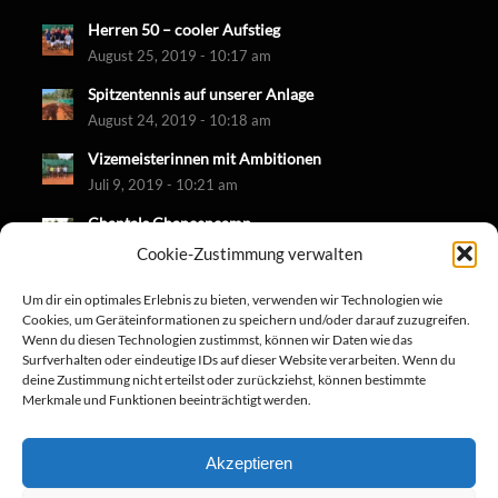
Herren 50 – cooler Aufstieg
August 25, 2019 - 10:17 am
Spitzentennis auf unserer Anlage
August 24, 2019 - 10:18 am
Vizemeisterinnen mit Ambitionen
Juli 9, 2019 - 10:21 am
Chantals Chancencamp
Juni 30, 2019 - 10:18 am
Cookie-Zustimmung verwalten
Um dir ein optimales Erlebnis zu bieten, verwenden wir Technologien wie
Cookies, um Geräteinformationen zu speichern und/oder darauf zuzugreifen.
Wenn du diesen Technologien zustimmst, können wir Daten wie das
Surfverhalten oder eindeutige IDs auf dieser Website verarbeiten. Wenn du
deine Zustimmung nicht erteilst oder zurückziehst, können bestimmte
Merkmale und Funktionen beeinträchtigt werden.
Akzeptieren