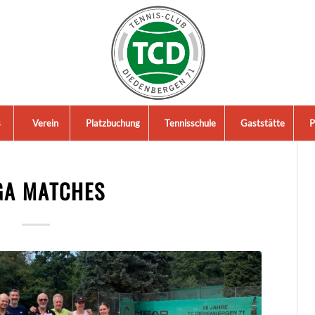
s
Verein
Platzbuchung
Tennisschule
Gaststätte
P
GA MATCHES