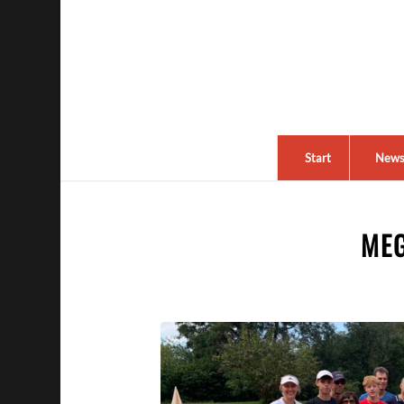
Start
New
ME