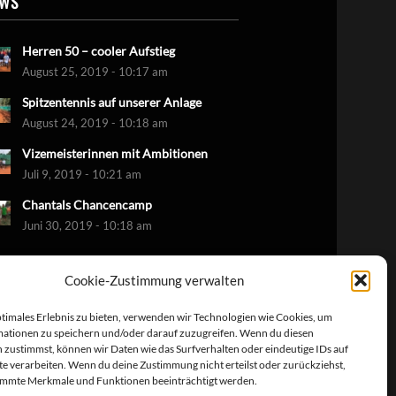
EWS
Herren 50 – cooler Aufstieg
August 25, 2019 - 10:17 am
Spitzentennis auf unserer Anlage
August 24, 2019 - 10:18 am
Vizemeisterinnen mit Ambitionen
Juli 9, 2019 - 10:21 am
Chantals Chancencamp
Juni 30, 2019 - 10:18 am
Cookie-Zustimmung verwalten
ptimales Erlebnis zu bieten, verwenden wir Technologien wie Cookies, um
ationen zu speichern und/oder darauf zuzugreifen. Wenn du diesen
 zustimmst, können wir Daten wie das Surfverhalten oder eindeutige IDs auf
te verarbeiten. Wenn du deine Zustimmung nicht erteilst oder zurückziehst,
immte Merkmale und Funktionen beeinträchtigt werden.