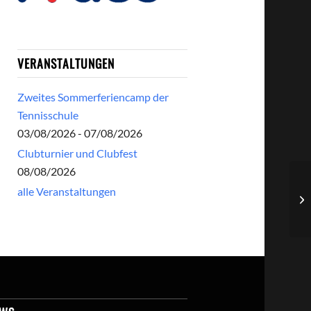
VERANSTALTUNGEN
Zweites Sommerferiencamp der
Tennisschule
03/08/2026 - 07/08/2026
Clubturnier und Clubfest
08/08/2026
alle Veranstaltungen
Fe