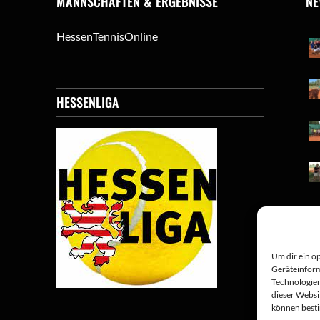
MANNSCHAFTEN & ERGEBNISSE
N
HessenTennisOnline
HESSENLIGA
Um dir ein o
Geräteinform
Technologien
dieser Websi
können best