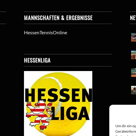
MANNSCHAFTEN & ERGEBNISSE
N
HessenTennisOnline
HESSENLIGA
Um dir ein o
Geräteinform