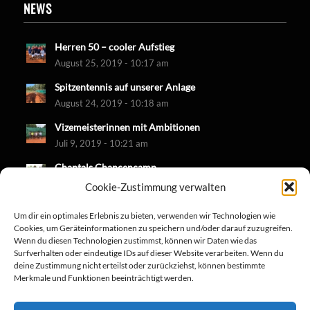
NEWS
Herren 50 – cooler Aufstieg
August 25, 2019 - 10:17 am
Spitzentennis auf unserer Anlage
August 24, 2019 - 10:18 am
Vizemeisterinnen mit Ambitionen
Juli 9, 2019 - 10:21 am
Chantals Chancencamp
Juni 30, 2019 - 10:18 am
Cookie-Zustimmung verwalten
Um dir ein optimales Erlebnis zu bieten, verwenden wir Technologien wie
Cookies, um Geräteinformationen zu speichern und/oder darauf zuzugreifen.
Wenn du diesen Technologien zustimmst, können wir Daten wie das
Surfverhalten oder eindeutige IDs auf dieser Website verarbeiten. Wenn du
deine Zustimmung nicht erteilst oder zurückziehst, können bestimmte
Merkmale und Funktionen beeinträchtigt werden.