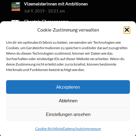
Vizemeisterinnen mit Ambitionen
Juli 9, 2019 - 10:21 am
Chantals Chancencamp
Juni 30, 2019 - 10:18 am
Cookie-Zustimmung verwalten
Um dir ein optimales Erlebnis zu bieten, verwenden wir Technologien wie
Cookies, um Geräteinformationen zu speichern und/oder darauf zuzugreifen.
Wenn du diesen Technologien zustimmst, können wir Daten wie das
Surfverhalten oder eindeutige IDs auf dieser Website verarbeiten. Wenn du
deine Zustimmung nicht erteilst oder zurückziehst, können bestimmte
Merkmale und Funktionen beeinträchtigt werden.
Akzeptieren
Ablehnen
Einstellungen ansehen
© Copyright - TC-Diedenbergen 2019
Cookie-Richtlinie
Datenschutz
Impressum
Datenschutz
Impressum
Kontakt
Cookie-Richtlinie (EU)