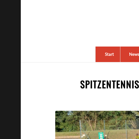
Start
New
SPITZENTENNI