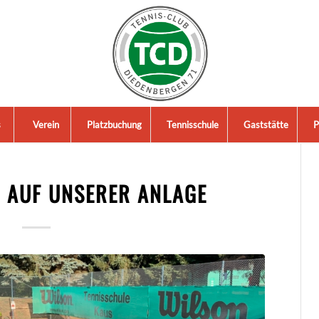
s
Verein
Platzbuchung
Tennisschule
Gaststätte
P
S AUF UNSERER ANLAGE