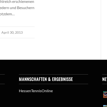
hlreich erschienenen
iedern und Besuchern
rotzdem…
April 30, 2013
MANNSCHAFTEN & ERGEBNISSE
N
HessenTennisOnline