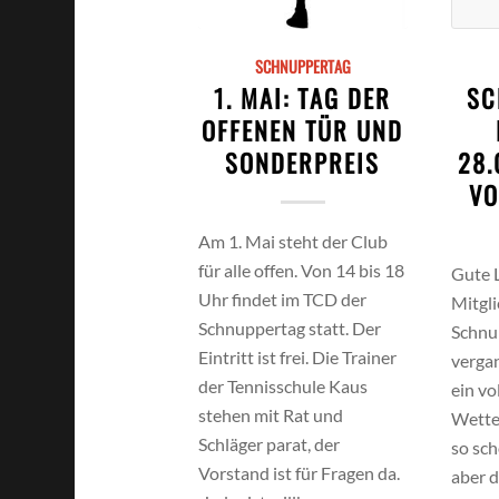
SCHNUPPERTAG
SC
1. MAI: TAG DER
OFFENEN TÜR UND
28.
SONDERPREIS
VO
Am 1. Mai steht der Club
für alle offen. Von 14 bis 18
Gute 
Uhr findet im TCD der
Mitgli
Schnuppertag statt. Der
Schnu
Eintritt ist frei. Die Trainer
verga
der Tennisschule Kaus
ein vo
stehen mit Rat und
Wetter
Schläger parat, der
so sch
Vorstand ist für Fragen da.
aber 