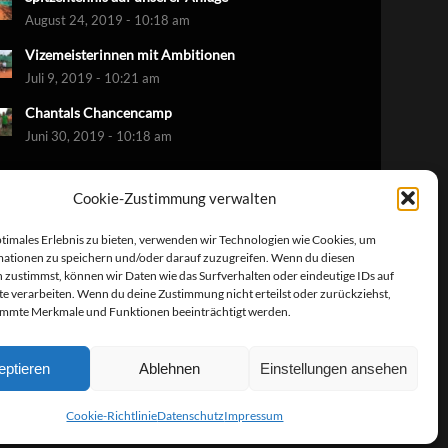
August 24, 2019 - 10:18 am
Vizemeisterinnen mit Ambitionen
Juli 9, 2019 - 10:21 am
Chantals Chancencamp
Juni 30, 2019 - 10:18 am
Cookie-Zustimmung verwalten
ptimales Erlebnis zu bieten, verwenden wir Technologien wie Cookies, um
ationen zu speichern und/oder darauf zuzugreifen. Wenn du diesen
 zustimmst, können wir Daten wie das Surfverhalten oder eindeutige IDs auf
te verarbeiten. Wenn du deine Zustimmung nicht erteilst oder zurückziehst,
immte Merkmale und Funktionen beeinträchtigt werden.
eptieren
Ablehnen
Einstellungen ansehen
Cookie-Richtlinie
Datenschutz
Impressum
ssum
Kontakt
Cookie-Richtlinie (EU)