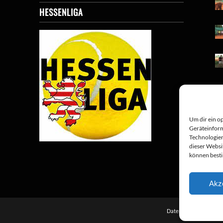
HESSENLIGA
Um dir ein o
Geräteinform
Technologien
dieser Websi
können best
Akz
Datenschutz
Impre