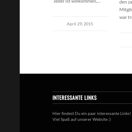
Jeder ist willkommen,…
den za
Mitgl
war t
April 29, 2015
INTERESSANTE LINKS
Hier findest Du ein paar interessante Links!
Viel Spaß auf unserer Website :)