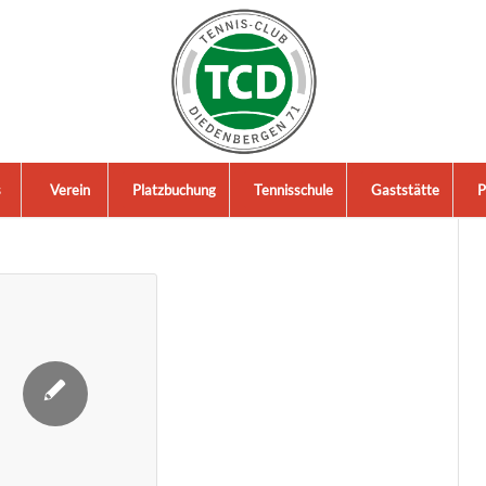
s
Verein
Platzbuchung
Tennisschule
Gaststätte
P