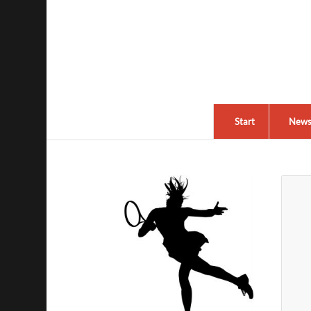
Start
New